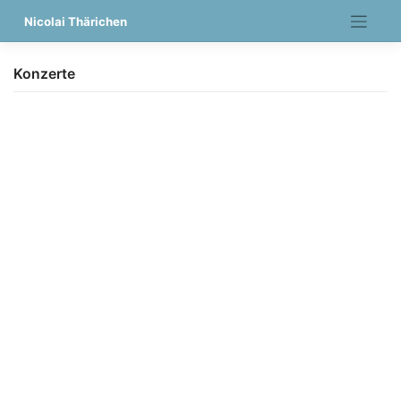
Nicolai Thärichen
Konzerte
Skip
to
content